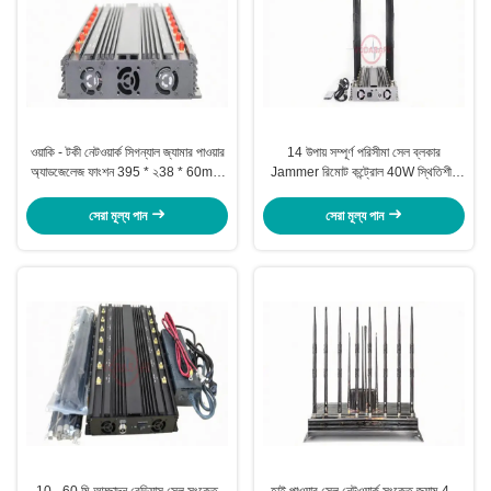
ওয়াকি - টকী নেটওয়ার্ক সিগন্যাল জ্যামার পাওয়ার
14 উপায় সম্পূর্ণ পরিসীমা সেল ব্লকার
অ্যাডজেলেজ ফাংশন 395 * ২38 * 60mm
Jammer রিমোট কন্ট্রোল 40W স্থিতিশীল
সাইজ
ক্ষমতা
সেরা মূল্য পান
সেরা মূল্য পান
10 - 60 মি আচ্ছাদন রেডিয়াস সেল সংকেত
হাই পাওয়ার সেল নেটওয়ার্ক সংকেত জ্যাম 4 -