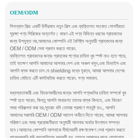
OEM/ODM
সিগন্যাল শিল্ড একটি উদীয়মান নতুন শিল্প এবং ব্যক্তিগত সংকেত গোপনীয়তা
সুরক্ষা পণ্য সিরিজের অন্তর্গত। কারণ এই পণ্য বিভিন্ন ধরনের গ্রাহকদের
জন্য উপযুক্ত নয়,আমাদের কোম্পানি এই বৈশিষ্ট্য অনুযায়ী গ্রাহকদের জন্য
OEM / ODM সেবা প্রদান করতে পারেন.
ব্যক্তিগত গ্রাহকদের জন্যঃ গ্রাহকের পণ্যের চাহিদা খুব স্পষ্ট নাও হতে পারে,
তাই যতক্ষণ আপনি আমাদের আপনার দেশ এবং অঞ্চল বলুন,এবং ডিভাইস এবং
আপনি ব্লক করতে চান যে shielding মধ্যে দূরত্ব, আমরা আপনার দেশের
চাহিদা মেটাতে এটি কাস্টমাইজ করতে পারেন. পণ্য সমাধান.
মধ্যস্থতাকারী এবং বিতরণকারীদের জন্যঃ আপনি পণ্যগুলির চাহিদা সম্পর্কে খুব
স্পষ্ট হতে পারেন, কিন্তু আপনি সাধারণত তাদের বাল্ক কিনতে, এবং বিতরণ
সময় পরিকল্পনা করা হয়,সুতরাং যদি তোমরা প্রমাণে সন্তুষ্ট হও,, আপনি
আমাদের সরাসরি OEM / ODM আদেশ অধীনে দিতে পারেন, আমরা আপনার
পরিমাণ এবং সময় প্রয়োজনীয়তা অনুযায়ী আপনার অর্ডার উৎপাদন সম্পন্ন
হবে।আমাদের কোম্পানি আপনাকে দীর্ঘমেয়াদী রক্ষণাবেক্ষণ সেবা প্রদান করতে
পারেনআপনি যদি সহযোগিতায় আগ্রহী হন, তাহলে আমাদের সাথে যোগাযোগ