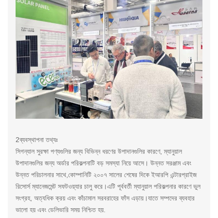
2ব্যবস্থাপনা তথ্যঃ
সিগন্যাল সুরক্ষা পণ্যগুলির জন্য বিভিন্ন ধরণের উপাদানগুলির কারণে, ম্যানুয়াল
উপাদানগুলির জন্য অর্ডার পরিকল্পনাটি বড় সমস্যা নিয়ে আসে। উন্নত সরঞ্জাম এবং
উন্নত পরিচালনার সাথে,কোম্পানিটি ২০০৭ সালের শেষের দিকে ইআরপি এন্টারপ্রাইজ
রিসোর্স ম্যানেজমেন্ট সফটওয়্যার চালু করে।এটি পূর্ববর্তী ম্যানুয়াল পরিকল্পনার কারণে ভুল
সংগ্রহ, অত্যধিক ক্রয় এবং কাঁচামাল সরবরাহের ফাঁস এড়ায়।যাতে সম্পদের ব্যবহার
ভালো হয় এবং ডেলিভারি সময় নিশ্চিত হয়.