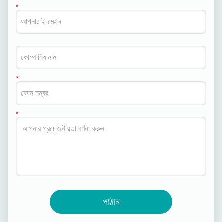
পাঠান