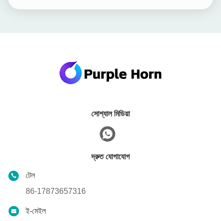
সোশ্যাল মিডিয়া
দ্রুত যোগাযোগ
টেল
86-17873657316
ই-মেইল