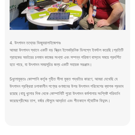
4. উৎপাদন তথ্যের ভিজ্যুয়ালাইজেশনঃ
আমরা উৎপাদন স্থানে একটি বড় স্ক্রিন ইলেকট্রনিক ডিসপ্লে ইনস্টল করেছি।প্রতিটি
গ্রাহকের অর্ডারের চলমান কাজের সংখ্যা এবং সম্পন্ন পরিমাণ বাস্তব সময়ে প্রদর্শিত
হতে পারে, যা উৎপাদন সময়সূচির জন্য একটি সহায়ক সরঞ্জাম।
5ধুলোমুক্তঃ কোম্পানি কর্তৃক গৃহীত সীসা মুক্ত পদ্ধতির কারণে, আমরা দেখেছি যে
উৎপাদন প্রক্রিয়া চলাকালীন পণ্যের গুণমানের উপর উৎপাদন পরিবেশের ব্যাপক প্রভাব
রয়েছে।বায়ু ধুলোর দিক থেকে কোম্পানিটি পুরো উৎপাদন কর্মশালায় সংশ্লিষ্ট পরিবর্তন
করেছেগ্রীষ্মের তাপ, বর্ষার মৌসুমে আর্দ্রতা এবং শীতকালে স্ট্যাটিক বিদ্যুৎ।