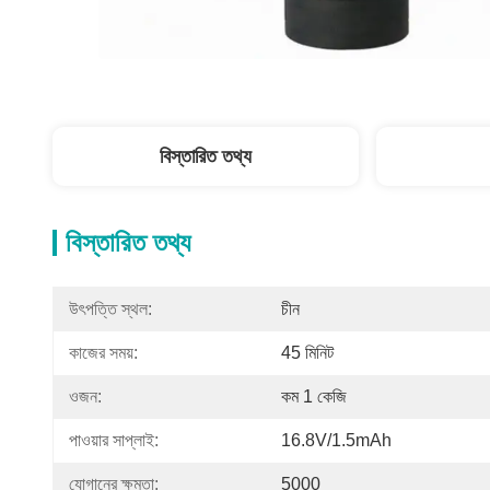
বিস্তারিত তথ্য
বিস্তারিত তথ্য
উৎপত্তি স্থল:
চীন
কাজের সময়:
45 মিনিট
ওজন:
কম 1 কেজি
পাওয়ার সাপ্লাই:
16.8V/1.5mAh
যোগানের ক্ষমতা:
5000