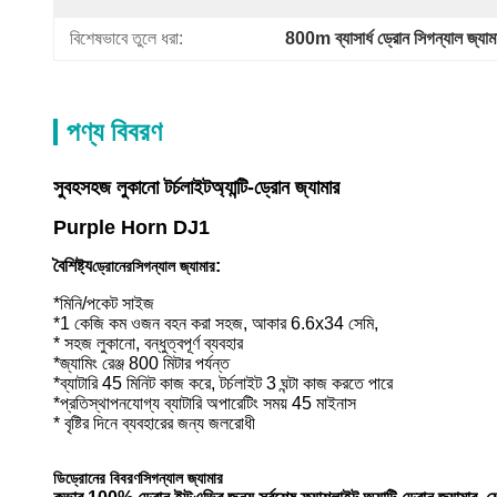
বিশেষভাবে তুলে ধরা:
800m ব্যাসার্ধ ড্রোন সিগন্যাল জ্যাম
পণ্য বিবরণ
সুবহ
সহজ লুকানো টর্চলাইট
অ্যান্টি-ড্রোন জ্যামার
Purple Horn DJ1
বৈশিষ্ট্য
:
ড্রোনের
সিগন্যাল জ্যামার
*মিনি/পকেট সাইজ
*1 কেজি কম ওজন বহন করা সহজ, আকার 6.6x34 সেমি,
* সহজ লুকানো, বন্ধুত্বপূর্ণ ব্যবহার
*জ্যামিং রেঞ্জ 800 মিটার পর্যন্ত
*ব্যাটারি 45 মিনিট কাজ করে, টর্চলাইট 3 ঘন্টা কাজ করতে পারে
*প্রতিস্থাপনযোগ্য ব্যাটারি অপারেটিং সময় 45 মাইনাস
* বৃষ্টির দিনে ব্যবহারের জন্য জলরোধী
ডি
ড্রোনের বিবরণ
সিগন্যাল জ্যামার