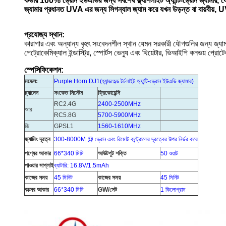
কভার 100% ড্রোন ইউএভির জন্য সর্বশেষ ফ্ল্যাশলাইট অ্যান্টি-ড্রোন জ্যামার, যেমন ডি
জ্যামার প্রধানত UVA এর জন্য সিগন্যাল জ্যাম করে যখন উড়ন্ত বা বায়বীয়, U
প্রযোজ্য স্থান:
কারাগার এবং অন্যান্য বৃহৎ সংবেদনশীল স্থান যেমন সরকারী যৌগগুলির জন্য জ্যাম
পেট্রোকেমিক্যাল ইন্ডাস্ট্রি, স্পোর্টস ভেন্যু এবং থিয়েটার, ভিআইপি কনভয় প্রোট
স্পেসিফিকেশন:
মডেল:
Purple Horn DJ1
(
হ্যান্ডহেল্ড টর্চলাইট অ্যান্টি-ড্রোন ইউএভি জ্যামার
)
চ্যানেল
সংকেত সিস্টেম
ফ্রিকোয়েন্সি
RC2.4G
2400-2500MHz
আর
RC5.8G
5700-5900MHz
জি
GPSL1
1560-1610MHz
জ্যামিং দূরত্ব
300-8000M @ ড্রোন এবং রিমোট কন্ট্রোলের দূরত্বের উপর নির্ভর করে
পণ্যের আকার
66*340 মিমি
আউটপুট শক্তি
50 ওয়াট
পাওয়ার সাপ্লাই
ব্যাটারি: 16.8V/1.5mAh
কাজের সময়
45 মিনিট
কাজের সময়
45 মিনিট
বক্সের আকার
66*340 মিমি
GW/সেট
1 কিলোগ্রাম