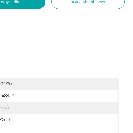
েরা মূল্য পান
এখনই যোগাযোগ করুন
0 মিটার
6x34সেমি
 ওয়াট
PSL1