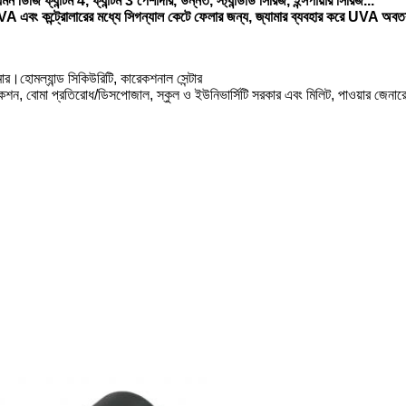
জি ফ্যান্টম 4, ফ্যান্টম 3 পেশাদার, উন্নত, স্ট্যান্ডার্ড সিরিজ, ইন্সপায়ার সিরিজ...
VA এবং কন্ট্রোলারের মধ্যে সিগন্যাল কেটে ফেলার জন্য, জ্যামার ব্যবহার করে UVA অবতরণ 
ার।হোমল্যান্ড সিকিউরিটি, কারেকশনাল সেন্টার
েকশন, বোমা প্রতিরোধ/ডিসপোজাল, স্কুল ও ইউনিভার্সিটি সরকার এবং মিলিট, পাওয়ার জেনারেটিং 