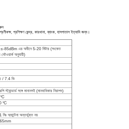
রুন
ট, শ্রেণীকক্ষ, প্রশিক্ষণ কেন্দ্র, কারখানা, ব্যাংক, হাসপাতাল ইত্যাদি জন্য।
েল ≤-85dBm এর অধীনে 5-20 মিটার (সংকেত
েটওয়ার্ক অনুযায়ী)
 / 7.4 ভি
ট্যান্ডার্ড সঙ্গে মানানসই (মানবাধিকার নিরাপদ)
0 ℃
60 ℃
ঃ অ্যান্টেনা অন্তর্ভুক্ত নয়
* 65mm