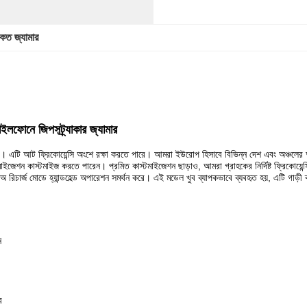
কেত জ্যামার
বাইলফোনে জিপসট্র্যাকার জ্যামার
 আট ফ্রিকোয়েন্সি অংশে রক্ষা করতে পারে। আমরা ইউরোপ হিসাবে বিভিন্ন দেশ এবং অঞ্চলের অনুযায়
াইজেশন কাস্টমাইজ করতে পারেন। প্রমিত কাস্টমাইজেশন ছাড়াও, আমরা গ্রাহকের নির্দিষ্ট ফ্রিকোয়েন
বং অ রিচার্জ মোডে হ্যান্ডহেল্ড অপারেশন সমর্থন করে। এই মডেল খুব ব্যাপকভাবে ব্যবহৃত হয়, এটি গাড়ী
ন
ে