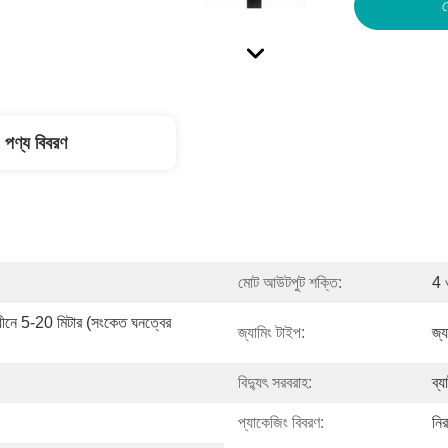
স
পণ্য বিবরণ
মোট আউটপুট শক্তি:
4 
ে 5-20 মিটার (সংকেত ঘনত্বের 
জ্যামিং টাইপ:
জ্য
বিদ্যুৎ সরবরাহ:
ব্য
প্যাকেজিং বিবরণ:
নির