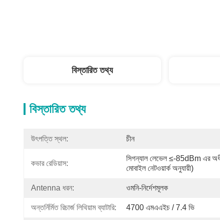
বিস্তারিত তথ্য
বিস্তারিত তথ্য
উৎপত্তি স্থল:
চীন
সিগন্যাল লেভেল ≤-85dBm এর অধীন
কভার রেডিয়াস:
মোবাইল নেটওয়ার্ক অনুযায়ী)
Antenna ধরন:
ওমনি-নির্দেশমূলক
অন্তর্নির্মিত রিচার্জ লিথিয়াম ব্যাটারি:
4700 এমএএইচ / 7.4 ভি