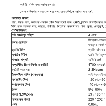
ব্যাটারি চার্জিং সময় সমর্থন ব্যবহার
কেবল ডাউনলিঙ্ক হস্তক্ষেপ করে এবং বেস স্টেশনের কোনও বাধা নেই।
প্রযোজ্য জায়গা:
গাড়ী, ট্রাক, বাস, ভ্যান বা এমনকি নৌকা নিরাপত্তা জন্য, GPS ট্র্যাকিং ডিভাইস বন্ধ ক
মিটিং কক্ষ, সম্মেলন কক্ষ, জাদুঘর, গ্যালারি, থিয়েটার, কনসার্ট হল, গীর্জা, মন্দির, রেস্টুরেন্
স্পেসিফিকেশন:
মোট আউটপুট শক্তি
4 ওয়াট
সিগন্যাল লেভ
কভার রেডিয়াস
ঘনত্বের মোবাইল ন
জ্যামিং টাইপ
জ্যামিং ঝাঁপ দাও
অ্যান্টেনা টাইপ
ওমনি-নির্দেশমূলক
পাওয়ার সাপ্লাই
ব্যাটারি চার্জ
অন্তর্নির্মিত রিচার্জ লিথিয়াম ব্যাটারি
4700 এমএএইচ
ব্যাটারি কাজ সময়
2-3Hours
ইলেকট্রিক দাখিল (এসএআর)
আইসিএনআইআরপি স্
অপারেটিং টেম্প
-
20 থেকে 5
সংগ্রহস্থল টেম্প
-40 থেকে + 
শৈত্য
5% -80%
মাত্রা (LXWXH)
13২ * 80 * 41 মি
অন্তর বক্স মাত্রা
220 * 202 
ওজন
0.85kg