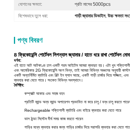
যোগানের ক্ষমতা:
প্রতি মাসের 5000pcs
বিশেষভাবে তুলে ধরা:
গাড়ী জ্যামার ডিভাইস
, 
উচ্চ ক্ষমতা সং
পণ্য বিবরণ
8 ফ্রিকোয়েন্সি পোর্টেবল সিগন্যাল জ্যামার / হাতে ধরে রাখা পোর্টেবল মো
বর্ণনা:
এই হাতে আট আটকাণ্ড ঢাল একটি গরম আইটেম আমরা ব্যবহৃত হয়। এটা খুব শক্তিশালী। এটি
এবং আমেরিকার 2G ফ্রিকোয়েন্সি অংশ ভিন্ন, তাই আমরা বিভিন্ন অঞ্চলের অনুযায়ী কাস্টম
একটি অন্তর্নির্মিত ব্যাটারি এবং বিল্ট ইন ফ্যান আছে, একটি গাড়ী চার্জার দিয়ে সজ্জিত, এ
ব্যবহার করা যেতে পারে। সংকেত বিভিন্ন অবস্থানে।
বৈশিষ্ট্য:
কম্প্যাক্ট আকার এবং সহজ বহন
প্রতিটি ব্যান্ড অন্য ব্যান্ড অপারেশন প্রভাবিত না করে চালু / বন্ধ চালু করতে পারে
Rechargeable শক্তিশালী ব্যাটারি এবং বাইরে ব্যবহার করা যেতে পারে
ভাল ঠান্ডা সিস্টেম দীর্ঘ সময় কাজ করতে পারেন
গাড়ির মধ্যে ব্যবহার করার জন্য গাড়ির চার্জার দিয়ে সরাসরি ব্যবহার করা যেতে পার