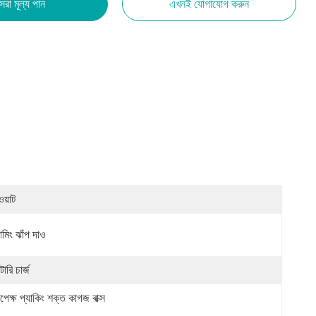
েরা মূল্য পান
এখনই যোগাযোগ করুন
ওয়াট
ামিং ঝাঁপ দাও
াটারি চার্জ
পেক্ষ প্যাকিং শক্ত কাগজ বাক্স