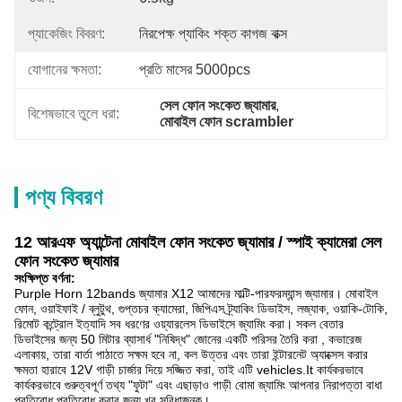
প্যাকেজিং বিবরণ:
নিরপেক্ষ প্যাকিং শক্ত কাগজ বাক্স
যোগানের ক্ষমতা:
প্রতি মাসের 5000pcs
সেল ফোন সংকেত জ্যামার
, 
বিশেষভাবে তুলে ধরা:
মোবাইল ফোন scrambler
পণ্য বিবরণ
12 আরএফ অ্যান্টেনা মোবাইল ফোন সংকেত জ্যামার / স্পাই ক্যামেরা সেল
ফোন সংকেত জ্যামার
সংক্ষিপ্ত বর্ণনা:
Purple Horn 12bands জ্যামার X12 আমাদের মাল্টি-পারফরম্যান্স জ্যামার। মোবাইল
ফোন, ওয়াইফাই / ব্লুটুথ, গুপ্তচর ক্যামেরা, জিপিএস ট্র্যাকিং ডিভাইস, লজ্যাক, ওয়াকি-টোকি,
রিমোট কন্ট্রোল ইত্যাদি সব ধরণের ওয়্যারলেস ডিভাইসে জ্যামিং করা। সকল বেতার
ডিভাইসের জন্য 50 মিটার ব্যাসার্ধ "নিষিদ্ধ" জোনের একটি পরিসর তৈরি করা , কভারেজ
এলাকায়, তারা বার্তা পাঠাতে সক্ষম হবে না, কল উত্তর এবং তারা ইন্টারনেট অ্যাক্সেস করার
ক্ষমতা হারাবে 12V গাড়ী চার্জার দিয়ে সজ্জিত করা, তাই এটি vehicles.It কার্যকরভাবে
কার্যকরভাবে গুরুত্বপূর্ণ তথ্য "ফুটা" এবং এছাড়াও গাড়ী বোমা জ্যামিং আপনার নিরাপত্তা বাধা
প্রতিরোধ প্রতিরোধ করার জন্য খুব সুবিধাজনক।