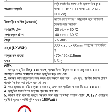
গাড়ী চার্জারটির সাথে এসি অ্যাডাপ্টার (50
পাওয়ার সাপ্লাই
থেকে 60Hz / 100 থেকে 240V AC-
DC12V)
আইসিএনআইআরপি স্ট্যান্ডার্ড সঙ্গে মানানসই
ইলেকট্রিক দাখিল (এসএআর)
(মানবাধিকার নিরাপদ)
অপারেটিং টেম্প
-20 থেকে + 50 ℃
সংগ্রহস্থল টেম্প
-40 থেকে + 60 ℃
শৈত্য
5% -80%
330 x 23.8x 60mm অ্যান্টেনা অন্তর্ভুক্ত
মাত্রা (LXWXH)
না
অন্তর বক্স মাত্রা
470x420x115mm
ওজন
6.5kg
নোটিশ:
1. সমস্ত অ্যান্টেনা লিঙ্ক করার আগে, প্রথম দিকে বিদ্যুত সরবরাহ চালু করা হবে না।
মেনফ্রেম কাজের অবস্থায় থাকলে অ্যান্টেন বন্ধ করে দেয়।
2. জ্যামার ভাল বায়ুচলাচল সঙ্গে অবস্থানে ইনস্টল করা হবে। এবং বৃহৎ পরিসীমা জিনিষ ঢালাই
প্রভাব নিশ্চিত করা থেকে এড়ানো হবে।
3. যখন জ্যামারের বাইরে ব্যবহার করা হয়, তখন জল প্রতিরোধ করা বিবেচনা করা হবে।
4. অ্যান্টেনা স্থল উপর উল্লম্ব ব্যবহার করা হবে।
5. আপনি গাড়ী ব্যবহার করলে, নিশ্চিত করুন কার আউটপুট অ্যাডাপ্টারটি DC12V, স্টোরেজ
ব্যাটারি ন্যূনতম আউটপুট পাওয়ার 150Watt।