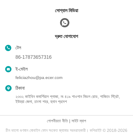
সোশ্যাল মিডিয়া
দ্রুত যোগাযোগ
টেল
86-17873657316
ই-মেইল
feliciazhou@pa.ecer.com
ঠিকানা
২৩৩২ কাইবিন কমার্শিয়াল প্লাজা, নং ৪১৯ শাওশান মিডল রোড, শাজিতং স্ট্রিট,
ইউহুয়া জেলা, চাংসা শহর, হুনান প্রদেশ
গোপনীয়তা নীতি
|
সাইট ম্যাপ
চীন ভালো গুণমান মোবাইল ফোন সংকেত জ্যামার সরবরাহকারী। কপিরাইট © 2018-2026