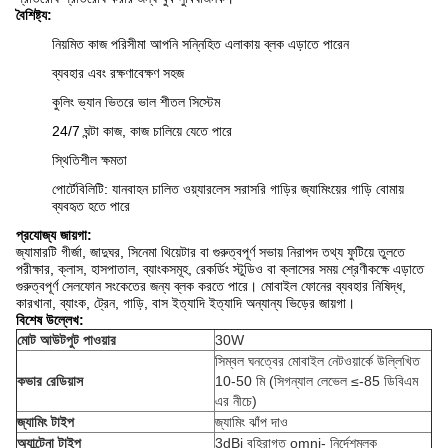
বৈশিষ্ট্য:
নিয়মিত কাজ পরিসীমা আপনি সন্নিহিত এলাকায় ব্লক এড়াতে পারেন
ব্যবহার এবং রক্ষণাবেক্ষণ সহজ
কুলিং ভ্যান ভিতরে ভাল শীতল সিস্টেম
24/7 ঘন্টা কাজ, কাজ চালিয়ে যেতে পারে
স্থিতিশীল ক্ষমতা
পোর্টেবিলিটি: যানবাহন চালিত ওয়্যারলেস সরাসরি গাড়ির জ্যামিংয়ের গাড়ি বোমায়
ব্যবহৃত হতে পারে
প্রযোজ্য জায়গা:
জ্যামারটি গীর্জা, জাদুঘর, সিনেমা থিয়েটার বা গুরুত্বপূর্ণ সভায় নিরাপদ তথ্য ফুটিয়ে তুলতে
পরীক্ষার, ক্লাস, হাসপাতাল, ব্যাংকসমূহ, রেকর্ডিং স্টুডিও বা ক্লাসের সময় শ্রেণীকক্ষে এড়াতে
গুরুত্বপূর্ণ সেলফোন সংকেতের জন্য ব্লক করতে পারে। মোবাইল ফোনের ব্যবহার নিষিদ্ধ,
কারখানা, ব্যাংক, ট্রেন, গাড়ি, বাস ইত্যাদি ইত্যাদি অন্যান্য ভিড়ের জায়গা।
বিশেষ উল্লেখ:
মোট আউটপুট পাওয়ার
30W
সিম্বল ঘনত্বের মোবাইল নেটওয়ার্কে উল্লিখিত
কভার রেডিয়াস
10-50 মি (সিগন্যাল লেভেল ≤-85 ডিবিএম
এর নীচে)
জ্যামিং টাইপ
জ্যামিং ঝাঁপ দাও
অ্যান্টেনা টাইপ
3dBi বহিরাগত omni- নির্দেশমূলক