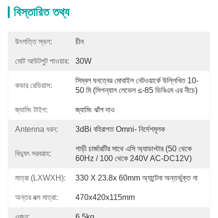
বিস্তারিত তথ্য
উৎপত্তি স্থল:
চীন
মোট আউটপুট পাওয়ার:
30W
সিম্বল ঘনত্বের মোবাইল নেটওয়ার্কে উল্লিখিত 10-
কভার রেডিয়াস:
50 মি (সিগন্যাল লেভেল ≤-85 ডিবিএম এর নীচে)
জ্যামিং টাইপ:
জ্যামিং ঝাঁপ দাও
Antenna ধরন:
3dBi বহিরাগত Omni- নির্দেশমূলক
গাড়ী চার্জারটির সাথে এসি অ্যাডাপ্টার (50 থেকে 
বিদ্যুৎ সরবরাহ:
60Hz / 100 থেকে 240V AC-DC12V)
মাত্রা (LXWXH):
330 X 23.8x 60mm অ্যান্টেনা অন্তর্ভুক্ত না
অন্তর বক্স মাত্রা:
470x420x115mm
ওজন:
6.5kg