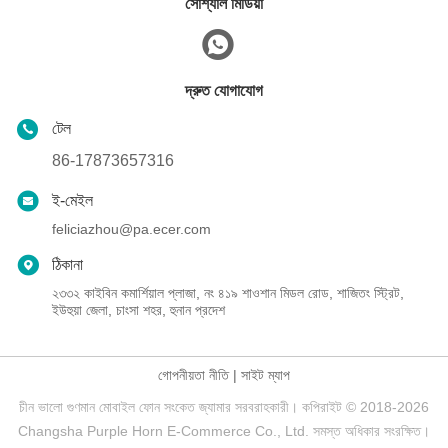
সোশ্যাল মিডিয়া
দ্রুত যোগাযোগ
টেল
86-17873657316
ই-মেইল
feliciazhou@pa.ecer.com
ঠিকানা
২৩৩২ কাইবিন কমার্শিয়াল প্লাজা, নং ৪১৯ শাওশান মিডল রোড, শাজিতং স্ট্রিট,
ইউহুয়া জেলা, চাংসা শহর, হুনান প্রদেশ
গোপনীয়তা নীতি
|
সাইট ম্যাপ
চীন ভালো গুণমান মোবাইল ফোন সংকেত জ্যামার সরবরাহকারী। কপিরাইট © 2018-2026
Changsha Purple Horn E-Commerce Co., Ltd. সমস্ত অধিকার সংরক্ষিত।