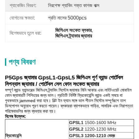
প্যাকেজিং বিবরণ:
নিরপেক্ষ প্যাকিং শক্ত কাগজ বাক্স
যোগানের ক্ষমতা:
প্রতি মাসের 5000pcs
জিপিএস সংকেত ব্লকার
, 
বিশেষভাবে তুলে ধরা:
জিপিএস ট্র্যাকার জ্যামার
পণ্য বিবরণ
P5Gps জ্যামার GpsL1-GpsL5 জিপিএস পূর্ণ ব্যান্ড পোর্টেবল
সিগন্যাল জ্যামার / পোর্টেবল সেল ফোন সংকেত জ্যামার
সম্পূর্ণ ব্যান্ড হ্যান্ডহেল্ড জিপিএস ট্র্যাকিং সিস্টেম জ্যামার মিনি আকার এবং লাইটওয়েট মোবাইল
ফোন জ্যামারটি শিপিংয়ের জন্য ভাল। প্রতিটি নির্দিষ্ট ফ্রিকোয়েন্সি ব্যান্ড একই সময়ে বা
পৃথকভাবে jammed করা হবে। বিল্ট ইন ফ্যান সঙ্গে ভাল শীতল সিস্টেম সম্পূর্ণরূপে তাপ
ডিসপোশন অনুরোধ পূরণ করতে পারেন। ব্লকাররা ব্যাপকভাবে গাড়ির, সামরিক এবং নিরাপত্তা
পরিষেবাগুলির জন্য ব্যবহার করা হয়।
বিশেষ উল্লেখ:
GPSL1
1500-1600 MHz
GPSL2
1220-1230 MHz
ফ্রিকোয়েন্সি
GPSL3 1200-1210 মেহজ়