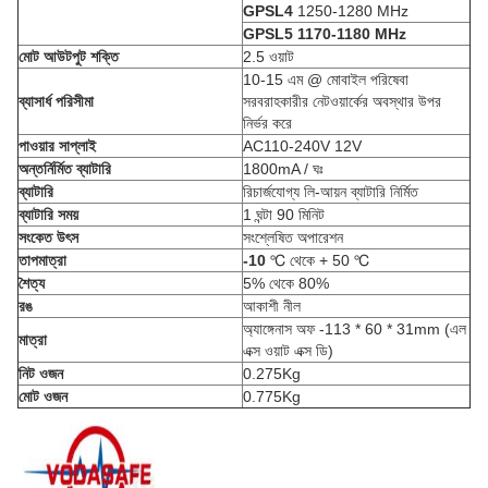
GPSL4
1250-1280 MHz
GPSL5 1170-1180 MHz
মোট আউটপুট শক্তি
2.5 ওয়াট
10-15 এম @ মোবাইল পরিষেবা
ব্যাসার্ধ পরিসীমা
সরবরাহকারীর নেটওয়ার্কের অবস্থার উপর
নির্ভর করে
পাওয়ার সাপ্লাই
AC110-240V 12V
অন্তর্নির্মিত ব্যাটারি
1800mA / ঘঃ
ব্যাটারি
রিচার্জযোগ্য লি-আয়ন ব্যাটারি নির্মিত
ব্যাটারি সময়
1 ঘন্টা 90 মিনিট
সংকেত উৎস
সংশ্লেষিত অপারেশন
তাপমাত্রা
-10
℃ থেকে + 50 ℃
শৈত্য
5% থেকে 80%
রঙ
আকাশী নীল
অ্যাঙ্গেনাস অফ -113 * 60 * 31mm (এল
মাত্রা
এক্স ওয়াট এক্স ডি)
নিট ওজন
0.275Kg
মোট ওজন
0.775Kg