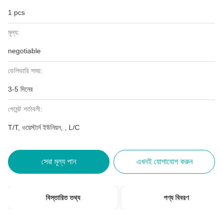
1 pcs
মূল্য:
negotiable
ডেলিভারি সময়:
3-5 দিনের
পেমেন্ট শর্তাবলী:
T/T, ওয়েস্টার্ন ইউনিয়ন, , L/C
সেরা মূল্য পান
এখনই যোগাযোগ করুন
বিস্তারিত তথ্য
পণ্য বিবরণ