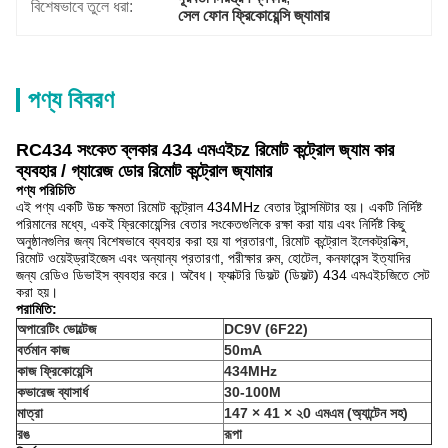
বিশেষভাবে তুলে ধরা:
সেল ফোন ফ্রিকোয়েন্সি জ্যামার
পণ্য বিবরণ
RC434 সংকেত ব্লকার
434 এমএইচz রিমোট কন্ট্রোল জ্যাম কার
ব্যবহার / গ্যারেজ ডোর রিমোট কন্ট্রোল জ্যামার
পণ্য পরিচিতি
এই পণ্য একটি উচ্চ ক্ষমতা রিমোট কন্ট্রোল 434MHz বেতার ট্রান্সমিটার হয়। একটি নির্দিষ্ট
পরিমানের মধ্যে, একই ফ্রিকোয়েন্সির বেতার সংকেতগুলিকে রক্ষা করা যায় এবং নির্দিষ্ট কিছু
অনুষ্ঠানগুলির জন্য বিশেষভাবে ব্যবহার করা হয় যা প্রতারণা, রিমোট কন্ট্রোল ইলেকট্রনিক্স,
রিমোট ওয়েইড্রাইজেস এবং অন্যান্য প্রতারণা, পরীক্ষার রুম, হোটেল, কনফারেন্স ইত্যাদির
জন্য রেডিও ডিভাইস ব্যবহার করে। অবৈধ। ফ্যাক্টরি ডিফল্ট (ডিফল্ট) 434 এমএইচজিতে সেট
করা হয়।
পরামিতি:
অপারেটিং ভোল্টেজ
DC9V (6F22)
বর্তমান কাজ
50mA
কাজ ফ্রিকোয়েন্সি
434MHz
কভারেজ ব্যাসার্ধ
30-100M
মাত্রা
147 × 41 × ২0 এমএম (অ্যান্টেন সহ)
রঙ
রূপা