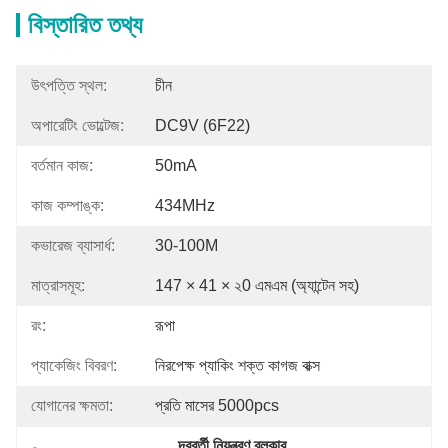
বিস্তারিত তথ্য
উৎপত্তি স্থল:
চীন
অপারেটিং ভোল্টেজ:
DC9V (6F22)
বর্তমান কাজ:
50mA
কাজ কম্পাঙ্ক:
434MHz
কভারেজ ব্যাসার্ধ:
30-100M
মাত্রাসমূহ:
147 × 41 × ২0 এমএম (অ্যান্টেন সহ)
রং:
রূপা
প্যাকেজিং বিবরণ:
নিরপেক্ষ প্যাকিং শক্ত কাগজ বাক্স
যোগানের ক্ষমতা:
প্রতি মাসের 5000pcs
দূরবর্তী নিয়ন্ত্রণ ব্লকার
, 