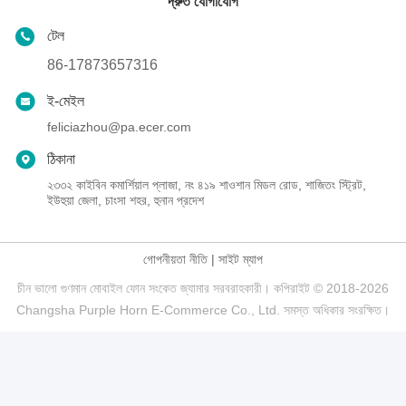
দ্রুত যোগাযোগ
টেল
86-17873657316
ই-মেইল
feliciazhou@pa.ecer.com
ঠিকানা
২৩৩২ কাইবিন কমার্শিয়াল প্লাজা, নং ৪১৯ শাওশান মিডল রোড, শাজিতং স্ট্রিট,
ইউহুয়া জেলা, চাংসা শহর, হুনান প্রদেশ
গোপনীয়তা নীতি
|
সাইট ম্যাপ
চীন ভালো গুণমান মোবাইল ফোন সংকেত জ্যামার সরবরাহকারী। কপিরাইট © 2018-2026
Changsha Purple Horn E-Commerce Co., Ltd. সমস্ত অধিকার সংরক্ষিত।