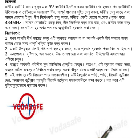
নির্দেশনা
মনিটর ব্যাটারি কভার খুলুন এবং 9V ব্যাটারি ইনস্টল করুন ব্যাটারি শেষ হওয়ার পর ব্যাটারিটির
ইতিবাচক ও নেতিবাচক মনোযোগ দিন, পার্শ্ব পাওয়ার সুইচ চালু করুন, মনিটর চালু আছে এবং
সামনে বোতাম টিপুন, নীল নির্দেশকটি চালু আছে, মনিটর একটি বেতার সংকেত প্রেরণ করে
434MHz। সামনে বোতামটি ছেড়ে দিন, নীল নির্দেশক বন্ধ হয়ে যায়, এবং মনিটর কাজ বন্ধ
করে দেয়। যখন টানা হয় তখন পল রড অ্যান্টেনটি ব্যবহার করা সেরা।
নিরাপত্তা:
1. যখন আপনি দীর্ঘ সময়ের জন্য এটি ব্যবহার করছেন না বা আপনি একটি দীর্ঘ সময়ের জন্য
বাইরে যেতে সময় পার্শ্ব শক্তি সুইচ বন্ধ করুন।
2. একটি উপযুক্ত ঢালাই পরিবেশে ব্যবহার করুন, যাতে প্রভাব ব্যবহার প্রভাবিত না হিসাবে।
3. এক্সপোজার, বৃষ্টিপাত, জল ঘনত্ব, উচ্চ তাপমাত্রা এবং আর্দ্রতা দীর্ঘমেয়াদী এক্সপোজার
এড়িয়ে চলুন।
4. যন্ত্রের কার্যকরী পরিসীমা মূল ইউনিটের কেন্দ্রীয় ক্ষেত্র। অতএব, এটি ব্যবহার করার সময়,
যন্ত্রের সঠিক অবস্থান নির্বাচন করার জন্য সতর্ক থাকুন যাতে একটি অন্ধ কোণ তৈরি না হয়।
5. এই পণ্য দূরবর্তী নিয়ন্ত্রণ পণ্য সংবেদনশীল। এটি বৈদ্যুতিক গাড়ি, গাড়ি, রিমোট কন্ট্রোল
দের, অ্যাক্সেস কন্ট্রোল প্রভৃতি রিমোট কন্ট্রোল সংকেতগুলিকে রক্ষা করবে। দয়া করে এটি
যুক্তিযুক্তভাবে ব্যবহার করুন।